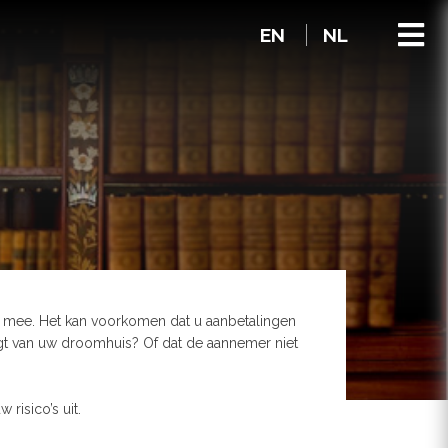
EN
NL
ich mee. Het kan voorkomen dat u aanbetalingen
krijgt van uw droomhuis? Of dat de aannemer niet
risico’s uit.