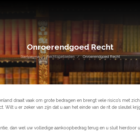
Onroerendgoed Recht
Startpagina
Rechtsgebieden
Onroerendgoed Recht
uitenland draait vaak om grote bedragen en brengt vele risico’s met z
t. Wilt u er zeker van zijn dat u aan het einde van de rit de sleutel 
?
e, dan wel uw volledige aankoopbedrag terug en u sluit hierdoor uw 