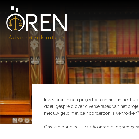
Investeren in een project of een huis in het b
doet, gespreid over diverse fases van het projec
met uw geld met de noorderzon is vertrokken
Ons kantoor biedt u 100% onroerendgoed garanti