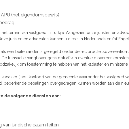
TAPU (het eigendomsbewijs)
pbedrag
 het terrein van vastgoed in Turkije. Aangezien onze juristen en adv
 Onze juristen en advocaten kunnen u direct in Nederlands en/of Engel
als een buitenlander is geregeld onder de reciprociteitsovereenkoms
 De transactie hangt overigens ook af van eventuele overeenkomsten 
oodzakelijk om toestemming te hebben van het kadaster en ministerie 
 het kadaster (tapu kantoor) van de gemeente waaronder het vastgoed 
rd, beperkende bepalingen overgedragen kunnen worden aan de nieu
e de volgende diensten aan:
 van juridische calamiteiten