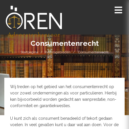
Consumentenrecht
Startpagina
Rechtsgebieden
Consumentenrecht
Wij treden op het gebied van het consumentenrecht op
voor zowel ondernemingen als voor particulieren. Hierbij
kan bijvoorbeeld worden gedacht aan wanprestatie, non-
conformiteit en garantiekwesties.
U kunt zich als consument benadeeld of tekort gedaan
voelen. In veel gevallen kunt u daar wat aan doen. Voor de