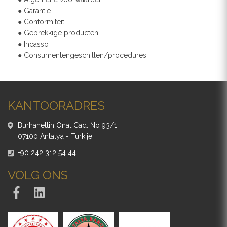
● Garantie
● Conformiteit
● Gebrekkige producten
● Incasso
● Consumentengeschillen/procedures
KANTOORADRES
Burhanettin Onat Cad. No 93/1
07100 Antalya - Turkije
+90 242 312 54 44
VOLG ONS