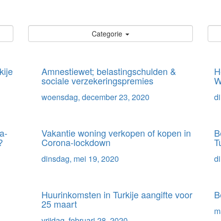
Nieuws / Artikelen
Categorie
ije
Amnestiewet; belastingschulden &
H
sociale verzekeringspremies
W
woensdag, december 23, 2020
d
a-
Vakantie woning verkopen of kopen in
B
?
Corona-lockdown
T
dinsdag, mei 19, 2020
d
Huurinkomsten in Turkije aangifte voor
B
25 maart
m
vrijdag, februari 28, 2020