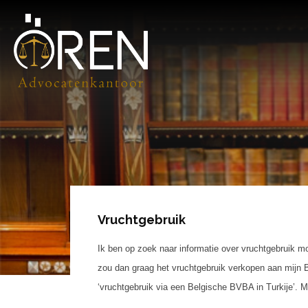
Vruchtgebruik
Ik ben op zoek naar informatie over vruchtgebruik mo
zou dan graag het vruchtgebruik verkopen aan mijn B
‘vruchtgebruik via een Belgische BVBA in Turkije’. 