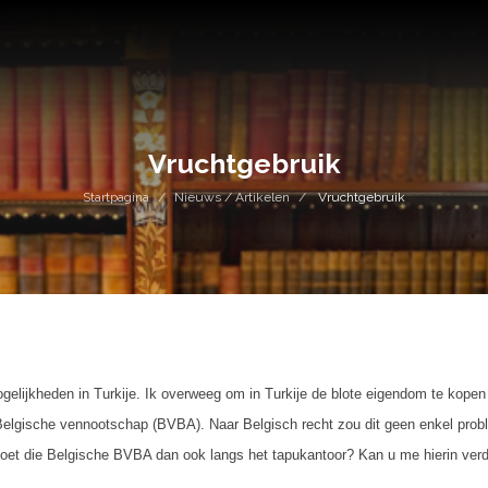
Vruchtgebruik
Startpagina
Nieuws / Artikelen
Vruchtgebruik
gelijkheden in Turkije. Ik overweeg om in Turkije de blote eigendom te kopen
elgische vennootschap (BVBA). Naar Belgisch recht zou dit geen enkel proble
Moet die Belgische BVBA dan ook langs het tapukantoor? Kan u me hierin ver