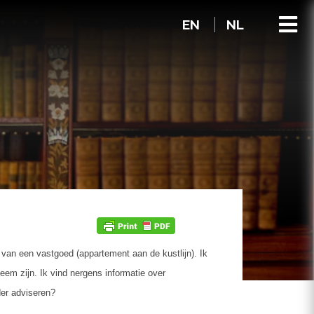
EN
NL
 van een vastgoed (appartement aan de kustlijn). Ik
em zijn. Ik vind nergens informatie over
der adviseren?