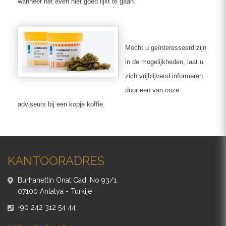
wanneer het even niet goed lijkt te gaan.
Mocht u geïnteresseerd zijn
in de mogelijkheden, laat u
zich vrijblijvend informeren
door een van onze
adviseurs bij een kopje koffie.
KANTOORADRES
Burhanettin Onat Cad. No 93/1
07100 Antalya - Turkije
+90 242 312 54 44