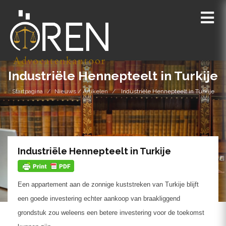
Industriële Hennepteelt in Turkije
Startpagina
Nieuws / Artikelen
Industriële Hennepteelt in Turkije
Industriële Hennepteelt in Turkije
Een appartement aan de zonnige kuststreken van Turkije blijft
een goede investering echter aankoop van braakliggend
grondstuk zou weleens een betere investering voor de toekomst