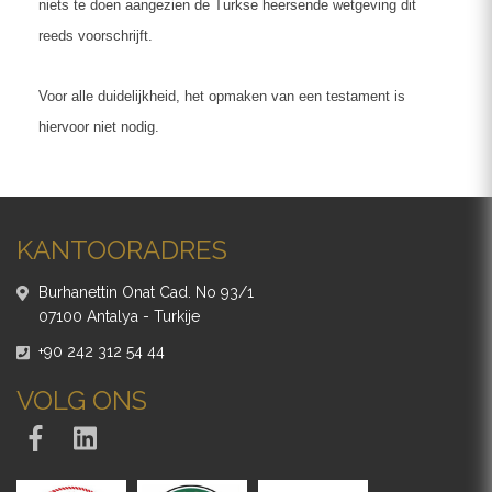
niets te doen aangezien de Turkse heersende wetgeving dit
reeds voorschrijft.
Voor alle duidelijkheid, het opmaken van een testament is
hiervoor niet nodig.
KANTOORADRES
Burhanettin Onat Cad. No 93/1
07100 Antalya - Turkije
+90 242 312 54 44
VOLG ONS