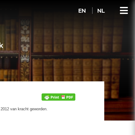
EN
NL
k
r 2012 van kracht geworden.