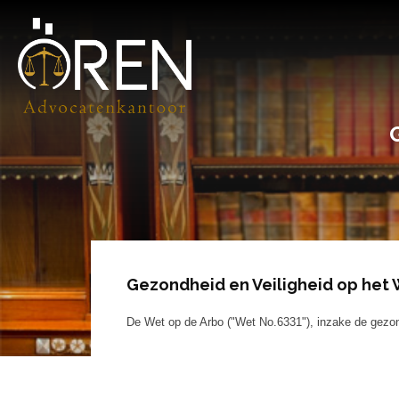
Gezondheid en Veiligheid op het
De Wet op de Arbo ("Wet No.6331"), inzake de gezon