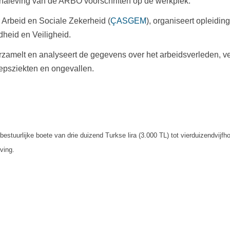
 naleving van de ARBO voorschriften op de werkplek.
Arbeid en Sociale Zekerheid (
ÇASGEM
), organiseert opleidi
heid en Veiligheid.
erzamelt en analyseert de gegevens over het arbeidsverleden, v
oepsziekten en ongevallen.
bestuurlijke boete van drie duizend Turkse lira (3.000 TL) tot vierduizendvijfh
ving.