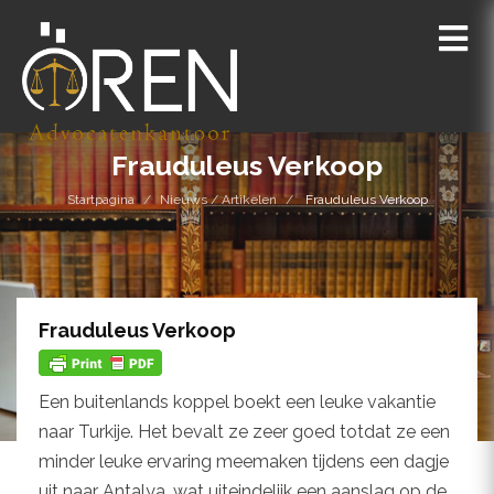
Frauduleus Verkoop
Startpagina
Nieuws / Artikelen
Frauduleus Verkoop
Frauduleus Verkoop
Een buitenlands koppel boekt een leuke vakantie
naar Turkije. Het bevalt ze zeer goed totdat ze een
minder leuke ervaring meemaken tijdens een dagje
uit naar Antalya, wat uiteindelijk een aanslag op de