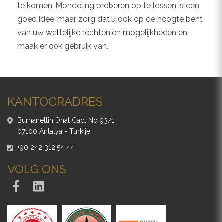
te komen. Mondeling proberen op te lossen is een
goed idee, maar zorg dat u ook op de hoogte bent
van uw wettelijke rechten en mogelijkheden en
maak er ook gebruik van.
KANTOORADRES
Burhanettin Onat Cad. No 93/1
07100 Antalya - Turkije
+90 242 312 54 44
VOLG ONS