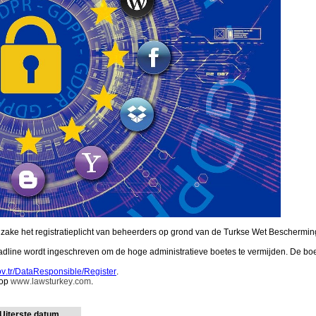
ta inzake het registratieplicht van beheerders op grond van de Turkse Wet Bescher
dline wordt ingeschreven om de hoge administratieve boetes te vermijden. De bo
gov.tr/DataResponsible/Register
.
 op
www.lawsturkey.com
.
Uiterste datum