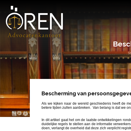
Besc
St
Bescherming van persoonsgegeven
Als we kijken naar de wereld geschiedenis heeft de me
betere tijden zullen aanbreken. Van belang is dat we o
In dit artikel gaat het om de laatste ontwikkelingen ro
duidelijke regels te stellen aan de informatie verwerk
doen, verlangt de overheid dat deze zich verplicht regi