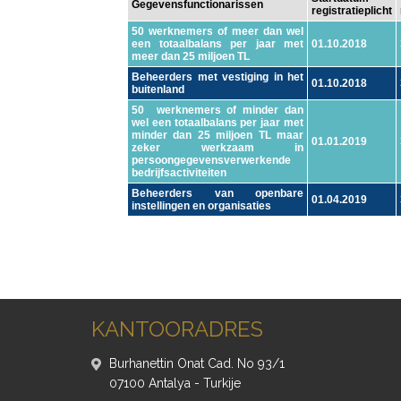
Gegevensfunctionarissen
registratieplicht
50 werknemers of meer dan wel
een totaalbalans per jaar met
01.10.2018
meer dan 25 miljoen TL
Beheerders met vestiging in het
01.10.2018
buitenland
50 werknemers of minder dan
wel een totaalbalans per jaar met
minder dan 25 miljoen TL maar
01.01.2019
zeker werkzaam in
persoongegevensverwerkende
bedrijfsactiviteiten
Beheerders van openbare
01.04.2019
instellingen en organisaties
KANTOORADRES
Burhanettin Onat Cad. No 93/1
07100 Antalya - Turkije