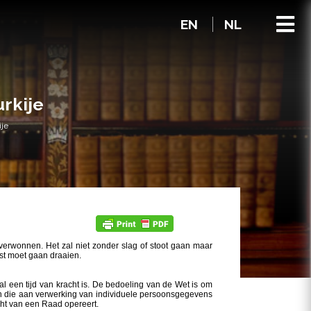
EN
NL
rkije
je
verwonnen. Het zal niet zonder slag of stoot gaan maar
ost moet gaan draaien.
al een tijd van kracht is. De bedoeling van de Wet is om
nen die aan verwerking van individuele persoonsgegevens
icht van een Raad opereert.