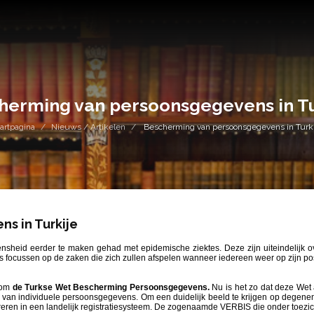
herming van persoonsgegevens in Tu
artpagina
Nieuws / Artikelen
Bescherming van persoonsgegevens in Turki
s in Turkije
nsheid eerder te maken gehad met epidemische ziektes. Deze zijn uiteindelijk o
ns focussen op de zaken die zich zullen afspelen wanneer iedereen weer op zijn p
ndom
de Turkse Wet Bescherming Persoonsgegevens.
Nu is het zo dat deze Wet 
ers van individuele persoonsgegevens. Om een duidelijk beeld te krijgen op dege
streren in een landelijk registratiesysteem. De zogenaamde VERBIS die onder toez